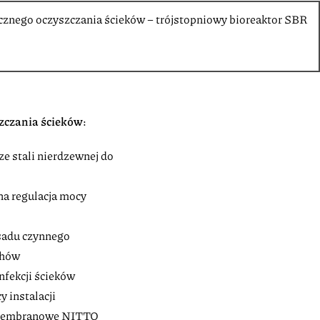
icznego oczyszczania ścieków – trójstopniowy bioreaktor SBR
szczania ścieków:
ze stali nierdzewnej do
a regulacja mocy
sadu czynnego
chów
nfekcji ścieków
 instalacji
membranowe NITTO