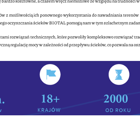
się bardzo kosztowne, a czasem wręcz niemożliwe ze względu na trudności w
 z możliwością ich ponownego wykorzystania do nawadniania terenów zi
icznego oczyszczania ścieków BIOTAL pomogą nam w tym szlachetnym zadan
mi rozwiązań technicznych, które pozwoliły kompleksowo rozwiązać trady
czną regulację mocy w zależności od przepływu ścieków, co pozwala na osz