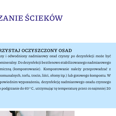
ZANIE ŚCIEKÓW
ZYSTAJ OCZYSZCZONY OSAD
wany i odwodniony nadmiarowy osad czynny po dezynfekcji może być
mineralny. Do dezynfekcji beztlenowo stabilizowanego nadmiarowego
ermiczną (kompostowanie). Kompostowanie należy przeprowadzać z
unalnych, torfu, trocin, liści, słomy itp.) lub gotowego kompostu. W
dpowiednim wyposażeniu, dezynfekcję nadmiarowego osadu czynnego
podgrzanie do 60°C, utrzymując tę temperaturę przez co najmniej 20
.