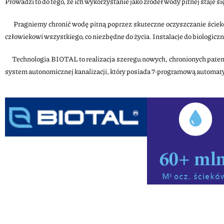
Prowadzi to do tego, że ich wykorzystanie jako źródeł wody pitnej staje 
Pragniemy chronić wodę pitną poprzez skuteczne oczyszczanie ścieków
człowiekowi wszystkiego, co niezbędne do życia. Instalacje do biolog
Technologia BIOTAL to realizacja szeregu nowych, chronionych patenta
system autonomicznej kanalizacji, który posiada 7-programową automaty