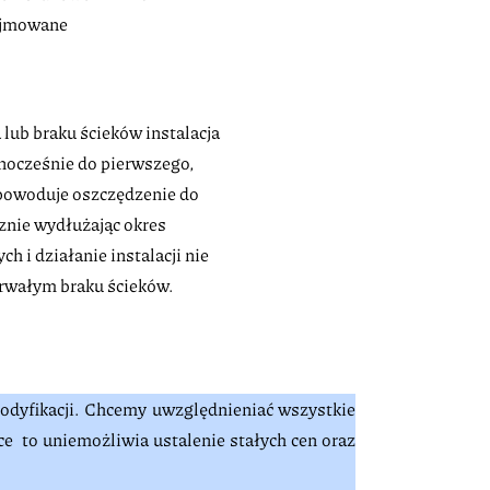
ejmowane
lub braku ścieków instalacja
nocześnie do pierwszego,
o powoduje oszczędzenie do
cznie wydłużając okres
h i działanie instalacji nie
trwałym braku ścieków.
modyfikacji. Chcemy uwzględnieniać wszystkie
ce to uniemożliwia ustalenie stałych cen oraz