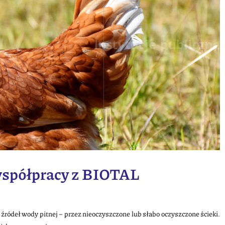
Instytucje
publiczne
współpracy z BIOTAL
ódeł wody pitnej – przez nieoczyszczone lub słabo oczyszczone ścieki.