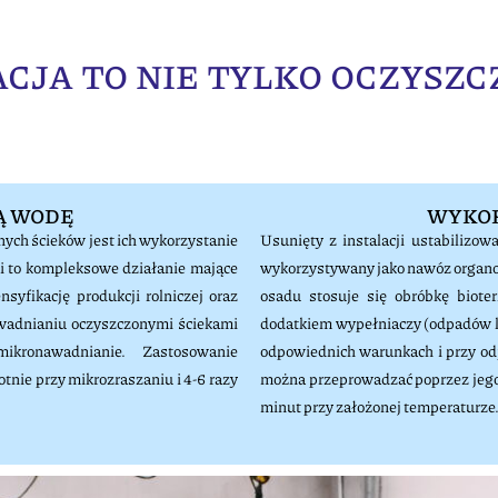
ACJA TO NIE TYLKO OCZYSZC
Ą WODĘ
WYKOR
ych ścieków jest ich wykorzystanie
Usunięty z instalacji ustabilizo
 to kompleksowe działanie mające
wykorzystywany jako nawóz organo
syfikację produkcji rolniczej oraz
osadu stosuje się obróbkę biot
wadnianiu oczyszczonymi ściekami
dodatkiem wypełniaczy (odpadów kom
kronawadnianie. Zastosowanie
odpowiednich warunkach i przy o
ie przy mikrozraszaniu i 4-6 razy
można przeprowadzać poprzez jego 
minut przy założonej temperaturze