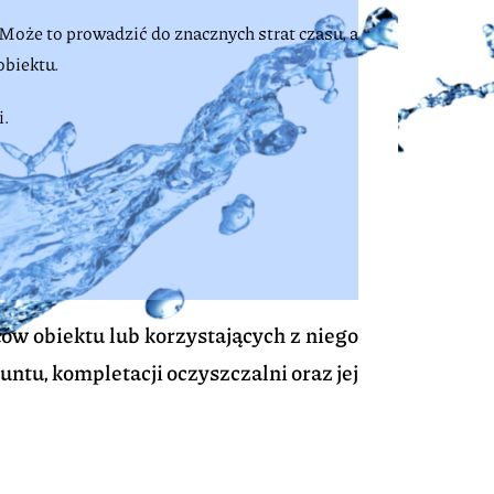
Może to prowadzić do znacznych strat czasu, a
obiektu.
i.
ów obiektu lub korzystających z niego
ntu, kompletacji oczyszczalni oraz jej