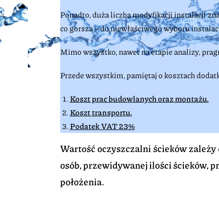
Ponadto, duża liczba modyfikacji instalacji 
co gorsza – do niewłaściwego wyboru instalac
Mimo wszystko, nawet na etapie analizy, pragni
Przede wszystkim, pamiętaj o kosztach dodat
Koszt prac budowlanych oraz montażu.
Koszt transportu.
Podatek VAT 23%
Wartość oczyszczalni ścieków zależy 
osób, przewidywanej ilości ścieków, p
położenia.