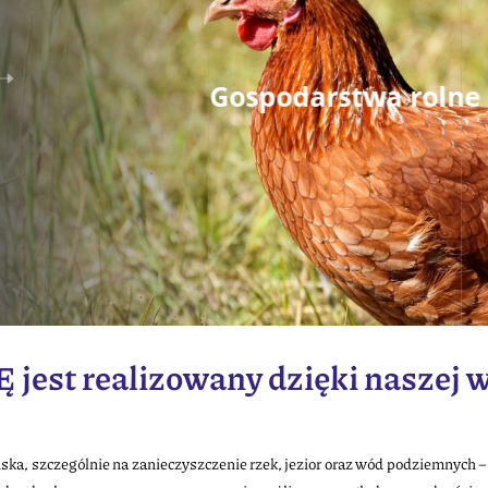
Gospodarstwa
rolne
est realizowany dzięki naszej 
 szczególnie na zanieczyszczenie rzek, jezior oraz wód podziemnych – źr