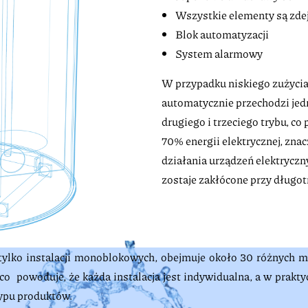
Wszystkie elementy są zd
Blok automatyzacji
System alarmowy
W przypadku niskiego zużycia 
automatycznie przechodzi jed
drugiego i trzeciego trybu, c
70% energii elektrycznej, zna
działania urządzeń elektrycznyc
zostaje zakłócone przy długo
 tylko instalacji monoblokowych, obejmuje około 30 różnych 
co powoduje, że każda instalacja jest indywidualna, a w prakty
ypu produktów.