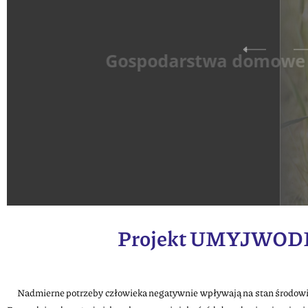
Gospodarstwa
domowe
Projekt UMYJWODĘ j
Nadmierne potrzeby człowieka negatywnie wpływają na stan środowiska,