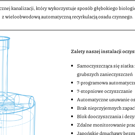
nej kanalizacji, który wykorzystuje sposób głębokiego biolog
z wieloobwodową automatyczną recyrkulacją osadu czynnego.
Zalety naszej instalacji oczy
Samoczyszcząca się siatka 
grubszych zanieczyszczeń
7-programowa automatyczn
7-stopniowe oczyszczanie
Automatyczne usuwanie o
Brak nieprzyjemnych zapa
Blok dooczyszczania i dezy
Zdalne monitorowanie pracy
Japońskie dmuchawy bez