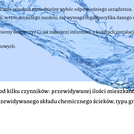
znacznie utrudnia samodzielny wybór odpowiedniego urządzenia. 
ji, w tym droższego modelu, niż wymaga tego specyfika danego 
emy dostarczyć Ci jak najwięcej informacji o kosztach instalacj
kowych:
od kilku czynników: przewidywanej ilości mieszkańc
rzewidywanego składu chemicznego ścieków, typu gru