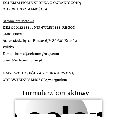
ECLEMM HOME SPÓŁKA Z OGRANICZONĄ
ODPOWIEDZIALNOŚCIĄ
Strona internetowa
KRS 0001134854 , NIP 6772517338, REGON
540003629
Adres siedziby: ul. Emaus 6/9, 30-201 Kraków,
Polska
E-mail: home@eclemmgroup.com,
biuro@eclemmhome.pl
biuro@eclemmhome.pl
UMYJ WODĘ SPÓŁKA Z OGRANICZONĄ
ODPOWIEDZIALNOŚCIĄ
w organizacji
Formularz kontaktowy
I