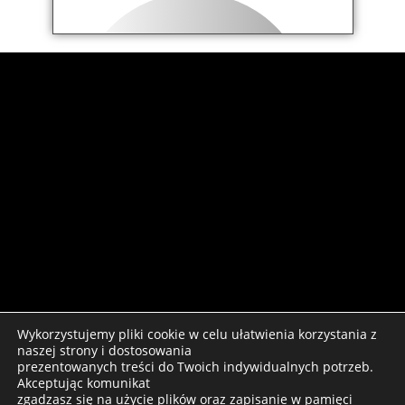
ECLEMM GROUP
PRODUKCJA. DYSTRYBUCJA.
biuro@eclemmgroup.com
DREWNO. METAŁ. PLASTIK. USŁUGI I
TECHNOLOGIĘ. BUDOWNICTWO. DOM
PREFABRYKOWANY. OCZYSZCZALNIA
SCIEKÓW. ŚCIEKI. WODA.
INSTALACJA WODNO-KANALIZACYJNA
PRZYDATNE LINKI
Polityka prywatności
Wykorzystujemy pliki cookie w celu ułatwienia korzystania z
Polityka cookie
naszej strony i dostosowania
AKTUALNOŚCI
prezentowanych treści do Twoich indywidualnych potrzeb.
Akceptując komunikat
Artykuł
zgadzasz się na użycie plików oraz zapisanie w pamięci