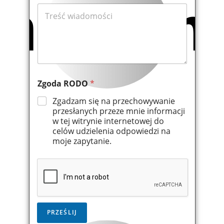
W
i
a
d
o
m
o
ś
Zgoda RODO
*
ć
*
Zgadzam się na przechowywanie
przesłanych przeze mnie informacji
w tej witrynie internetowej do
celów udzielenia odpowiedzi na
moje zapytanie.
PRZEŚLIJ